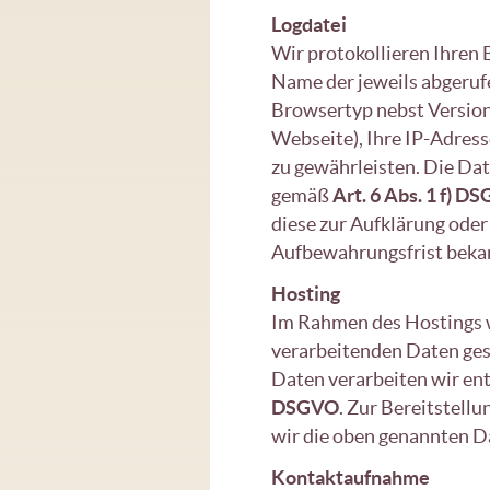
Logdatei
Wir protokollieren Ihren
Name der jeweils abgeruf
Browsertyp nebst Version,
Webseite), Ihre IP-Adress
zu gewährleisten. Die Dat
gemäß
Art. 6 Abs. 1 f) D
diese zur Aufklärung ode
Aufbewahrungsfrist bekan
Hosting
Im Rahmen des Hostings 
verarbeitenden Daten gesp
Daten verarbeiten wir en
DSGVO
. Zur Bereitstell
wir die oben genannten D
Kontaktaufnahme