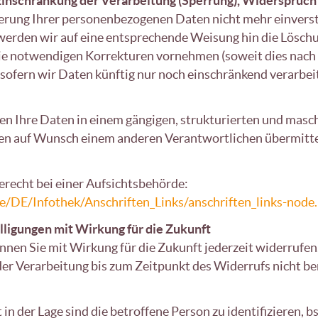
Einschränkung der Verarbeitung (Sperrung), Widerspruch
herung Ihrer personenbezogenen Daten nicht mehr einverst
 werden wir auf eine entsprechende Weisung hin die Lösch
ie notwendigen Korrekturen vornehmen (soweit dies nach
t, sofern wir Daten künftig nur noch einschränkend verarbei
nen Ihre Daten in einem gängigen, strukturierten und mas
Daten auf Wunsch einem anderen Verantwortlichen übermitt
erecht bei einer Aufsichtsbehörde:
e/DE/Infothek/Anschriften_Links/anschriften_links-node
lligungen mit Wirkung für die Zukunft
önnen Sie mit Wirkung für die Zukunft jederzeit widerrufe
er Verarbeitung bis zum Zeitpunkt des Widerrufs nicht be
 in der Lage sind die betroffene Person zu identifizieren, 