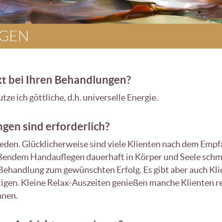
AGEN
kt bei Ihren Behandlungen?
ze ich göttliche, d.h. universelle Energie.
gen sind erforderlich?
hieden. Glücklicherweise sind viele Klienten nach dem Emp
endem Handauflegen dauerhaft in Körper und Seele schmerz
e Behandlung zum gewünschten Erfolg. Es gibt aber auch Kli
gen. Kleine Relax-Auszeiten genießen manche Klienten reg
nnen.